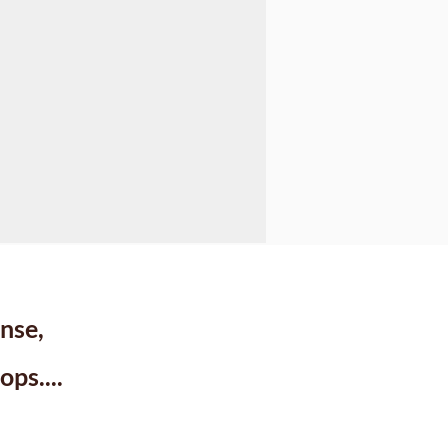
En savoir plus
nse,
ps....