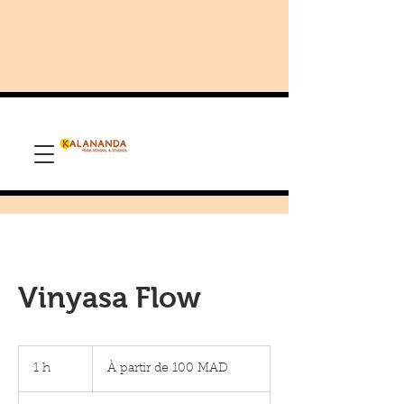
Vinyasa Flow
À
partir
1 h
1
À partir de 100 MAD
de
100
dirhams
marocains